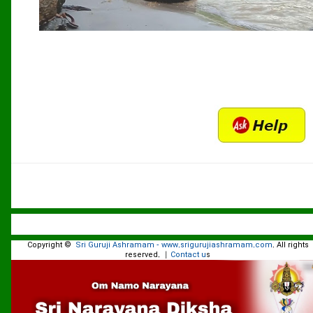
Copyright ©
Sri Guruji Ashramam - www.srigurujiashramam.com
All rights
.
reserved.
Contact u
|
s