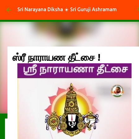
Skip to main content
Sri Narayana Diksha ☀️ Sri Guruji Ashramam
ஸ்ரீ நாராயண தீட்சை !