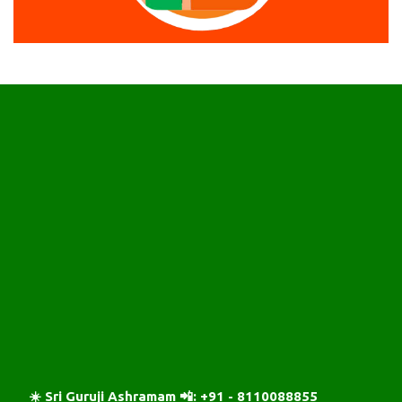
☀️ Sri Guruji Ashramam 📲: +91 - 8110088855